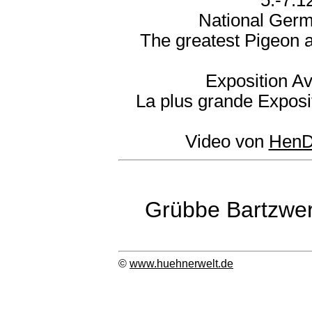
5.-7.1
National Germ
The greatest Pigeon 
Exposition Av
La plus grande Exposi
Video von
HenD
Grübbe Bartzwe
©
www.huehnerwelt.de