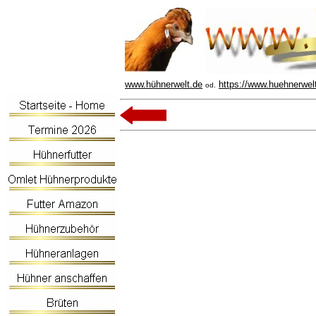
www.hühnerwelt.de
https://www.huehnerwel
od.