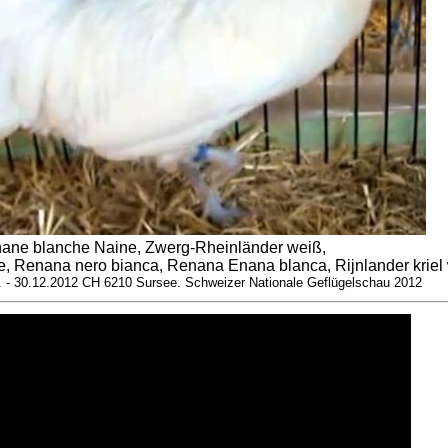
ane blanche Naine, Zwerg-Rheinländer weiß,
, Renana nero bianca, Renana Enana blanca, Rijnlander kriel 
9. - 30.12.2012 CH 6210 Sursee. Schweizer Nationale Geflügelschau 2012