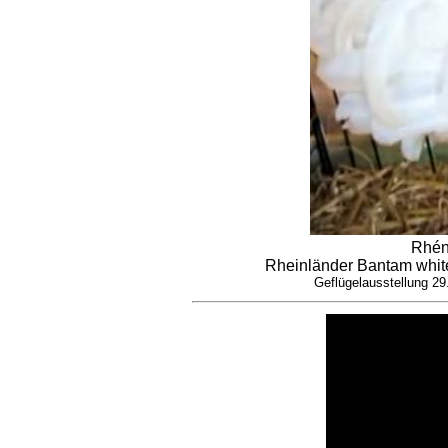
Rhén
Rheinländer Bantam white
Geflügelausstellung 2