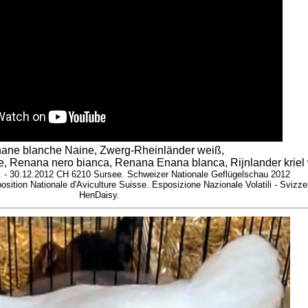
ane blanche Naine, Zwerg-Rheinländer weiß,
, Renana nero bianca, Renana Enana blanca, Rijnlander kriel 
9. - 30.12.2012 CH 6210 Sursee. Schweizer Nationale Geflügelschau 2012
sition Nationale d'Aviculture Suisse. Esposizione Nazionale Volatili - Svizze
HenDaisy.