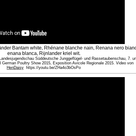
änder Bantam white, Rhénane blanche nain, Renana nero bian
enana blanca, Rijnlander kriel wit.
Landesjugendschau Süddeutsche Junggeflügel- und Rassetaubenschau, 7. un
 German Poultry Show 2015, Exposition Avicole Regionale 2015. Video von
HenDaisy
https://youtu.be/ZHa4o3bOsPo