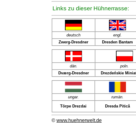
Links zu dieser Hühnerrasse:
deutsch
engl
.
Zwerg-Dresdner
Dresden Bantam
dän
.
poln
.
Dværg-Dresdner
Drezdeńskie Minia
ungar.
rumän.
Törpe Drezdai
Dresda Pitică
©
www.huehnerwelt.de