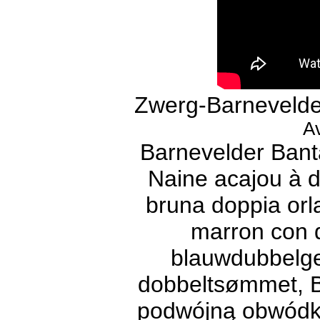
Zwerg-Barnevelde
Av
Barnevelder Bant
Naine acajou à d
bruna doppia orl
marron con d
blauwdubbelg
dobbeltsømmet, B
podwójną obwódką