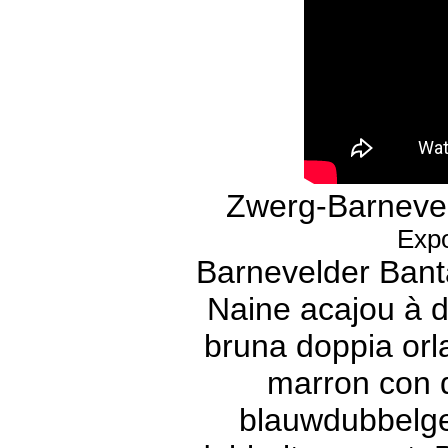
Zwerg-Barnevel
Expo
Barnevelder Bant
Naine acajou à d
bruna doppia orl
marron con d
blauwdubbelg