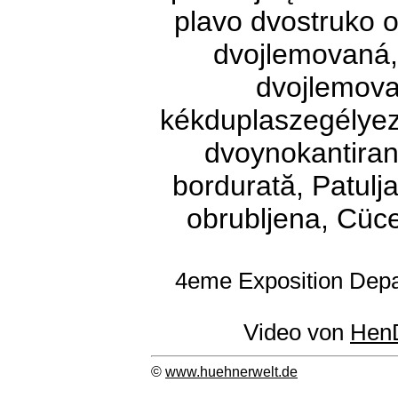
plavo dvostruko 
dvojlemovaná,
dvojlemova
kékduplaszegélyeze
dvoynokantiran,
bordurată, Patulj
obrubljena, Cüce
4eme Exposition Depa
Video von
Hen
©
www.huehnerwelt.de