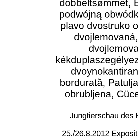
dobbeltsømmet, B
podwójną obwódką
plavo dvostruko 
dvojlemovaná,
dvojlemova
kékduplaszegélyeze
dvoynokantiran,
bordurată, Patulj
obrubljena, Cüce
Jungtierschau des Kl
25./26.8.2012 Expositi