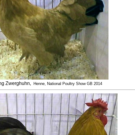
ng Zwerghuhn,
Henne, National Poultry Show GB 2014