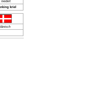
niederl.
nking kriel
dänisch