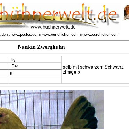
t.de
www.poules.de
www.our-chicken.com
www.ourchicken.com
ou
or
or
Nankin Zwerghuhn
kg
Eier
gelb mit schwarzem Schwanz,
zimtgelb
g