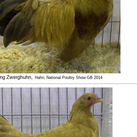
ng Zwerghuhn,
Hahn, National Poultry Show GB 2014