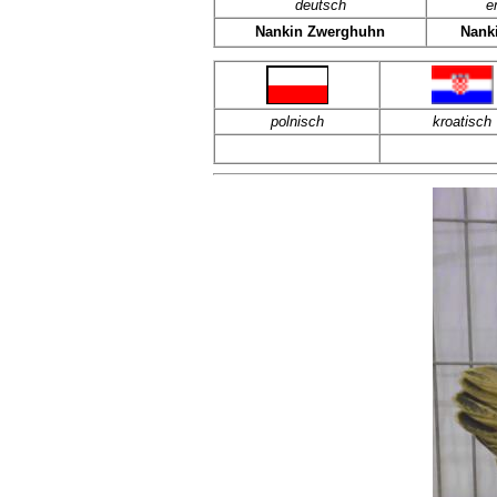
deutsch
e
Nankin Zwerghuhn
Nank
polnisch
kroatisch