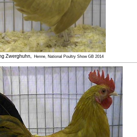
ng Zwerghuhn,
Henne, National Poultry Show GB 2014