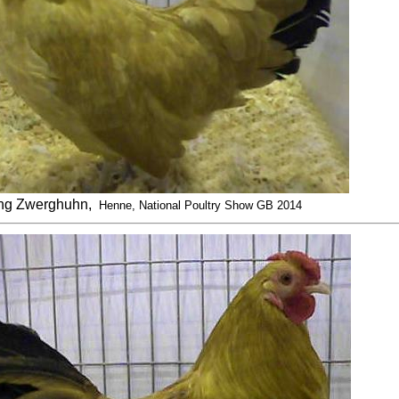
ng Zwerghuhn,
Henne, National Poultry Show GB 2014