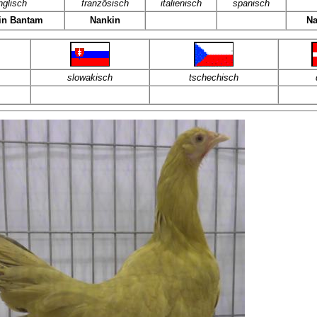
nglisch
französisch
italienisch
spanisch
in Bantam
Nankin
Na
slowakisch
tschechisch