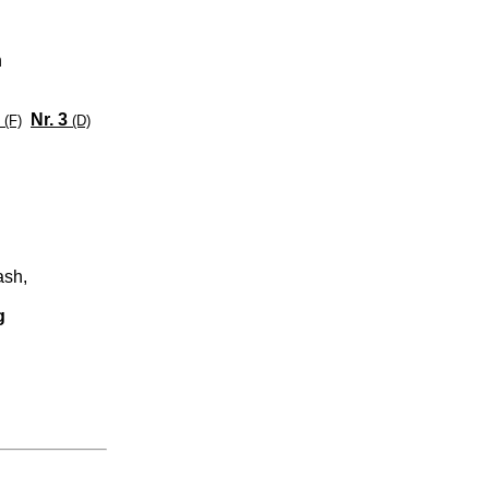
n
Nr. 3
(F)
(D)
ash,
g