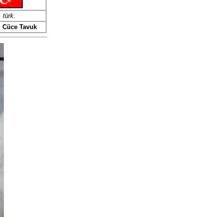
türk
.
 Cüce Tavuk