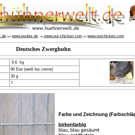
t.de
www.poules.de
www.our-chicken.com
www.ourchicken.com
ou
or
or
Deutsches Zwerghuhn
0,6 kg
90 Eier (weiß bis creme)
30 g
?
Farbe und Zeichnung (Farbschläg
birkenfarbig
blau, blau gesäumt