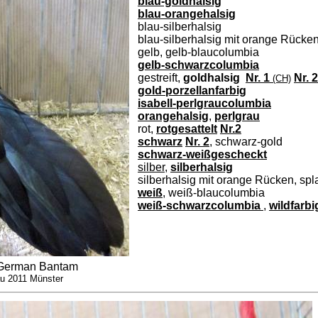
blau-goldhalsig
blau-orangehalsig
blau-silberhalsig
blau-silberhalsig mit orange Rücke
gelb, gelb-blaucolumbia
gelb-schwarzcolumbia
gestreift,
goldhalsig
Nr. 1
Nr. 2
(CH)
gold-porzellanfarbig
isabell-perlgraucolumbia
orangehalsig
,
perlgrau
rot,
rotgesattelt
Nr.2
schwarz
Nr. 2
, schwarz-gold
schwarz-weißgescheckt
silber
,
silberhalsig
silberhalsig mit orange Rücken, spl
weiß
, weiß-blaucolumbia
weiß-schwarzcolumbia
,
wildfarbi
 German Bantam
u 2011 Münster