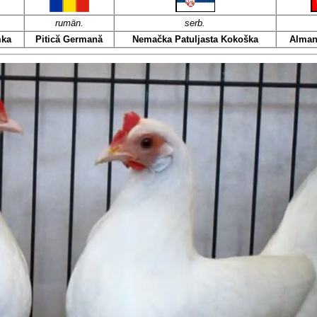
rumän.
serb.
mka
Pitică Germană
Nemačka Patuljasta Kokoška
Alman