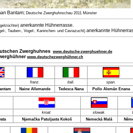
an Bantam;
Deutsche Zwerghuhnschau 2011 Münster
anerkannte Hühnerrasse.
gelzüchter)
anerkannte Hühnerra
gel-, Tauben-, Vogel-, Kaninchen- und Caviazucht)
Deutschen Zwerghuhnes
www.deutsche-zwerghuehner.de
Zwerghühner
www.deutschezwerghühner.ch
.
franz
.
itali
.
span
.
antam
Naine Allemande
Tedesca Nana
Pollo Alemán Enana
kroat
.
slowak.
ata
Njemačka Patuljasta Kokoš
Nemecká Malá
Něme