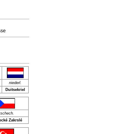
sse
niederl.
Duitsekriel
tschech.
cké Zakrslé