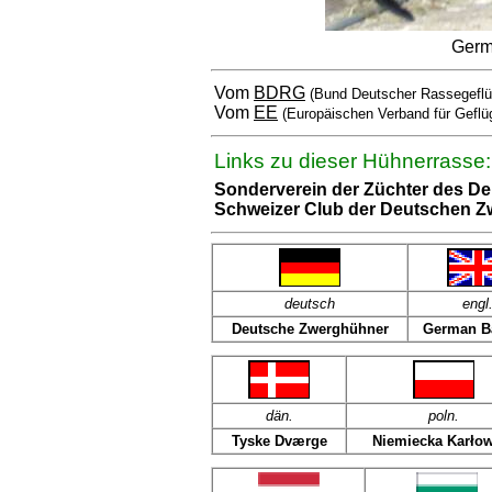
Germ
Vom
BDRG
(Bund Deutscher Rassegeflü
Vom
EE
(Europäischen Verband für Geflü
Links zu dieser Hühnerrasse:
Sonderverein der Züchter des 
Schweizer Club der Deutschen 
deutsch
engl
Deutsche Zwerghühner
German B
dän
.
poln
.
Tyske Dværge
Niemiecka Karłow