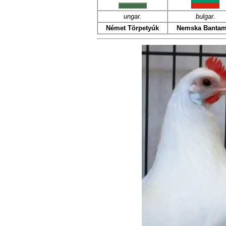
ungar.
bulgar.
Német Törpetyúk
Nemska Banta