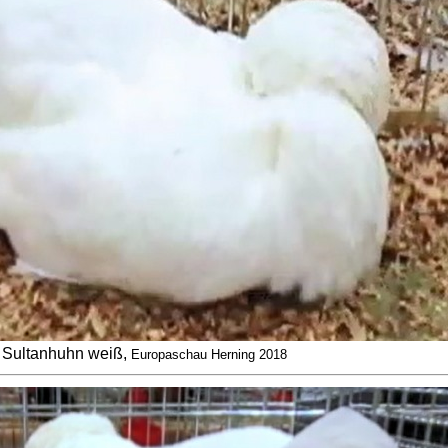
Sultanhuhn weiß,
Europaschau Herning 2018