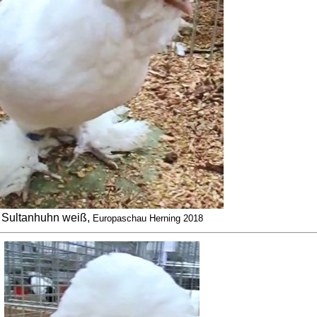
Sultanhuhn weiß,
Europaschau Herning 2018