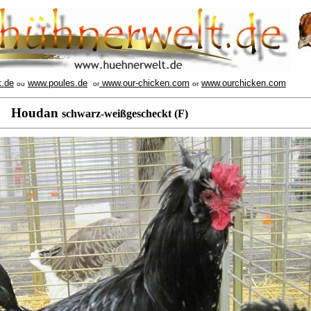
t.de
www.poules.de
www.our-chicken.com
www.ourchicken.com
ou
or
or
Houdan
schwarz-weißgescheckt (F)