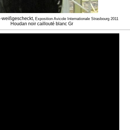
-weißgescheckt,
Exposition Avicole Internationale Strasbourg 2011
Houdan noir caillouté blanc Gr