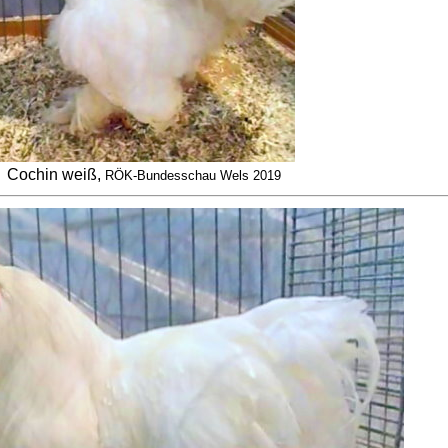
Cochin weiß,
RÖK-Bundesschau Wels 2019