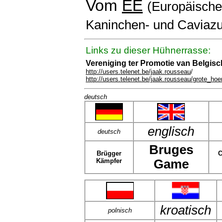
Vom
EE
(Europäischen
Kaninchen- und Caviazu
Links zu dieser Hühnerrasse:
Vereniging ter Promotie van Belgis
http://users.telenet.be/jaak.rousseau
/
http://users.telenet.be/jaak.rousseau/grote_ho
deutsch
englisch
deutsch
Bruges
Brügger
C
Kämpfer
Game
kroatisch
polnisch