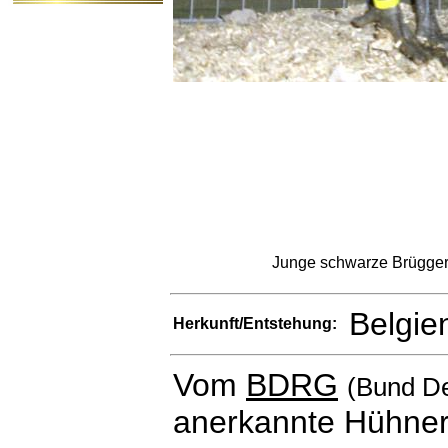
Junge schwarze Brügge
Belgie
Herkunft/Entstehung:
Vom
BDRG
(Bund De
anerkannte Hühner